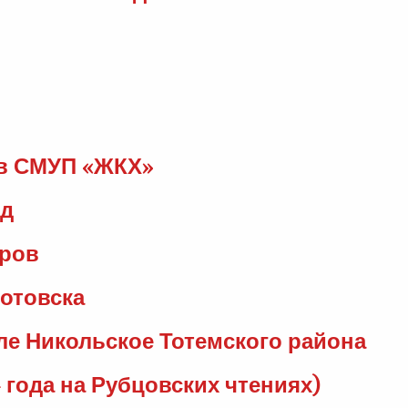
 в СМУП «ЖКХ»
од
дров
отовска
ле Никольское Тотемского района
 года на Рубцовских чтениях)