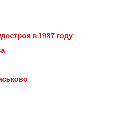
достроя в 1937 году
за
аськово