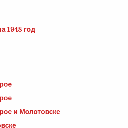
а 1948 год
трое
трое
трое и Молотовске
овске