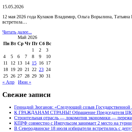
15.05.2026
12 мая 2026 года Кулаков Владимир, Ольга Ворылина, Татьян
встретила…
Читать далее...
Май 2026
Пн
Вт
Ср
Чт
Пт
Сб
Вс
1
2
3
4
5
6
7
8
9
10
11
12
13
14
15
16
17
18
19
20
21
22
23
24
25
26
27
28
29
30
31
« Апр
Июн »
Свежие записи
Геннадий Зюганов: «Следующий созыв Государственной 
К ГРАЖДАНАМ СТРАНЫ! Обращение Председателя Ц
Строительная отрасль — локомотив экономики — пережи
КПРФ совместно с Импульсом занимает 2 место на турн
В Северодвинске 18 июля избиратели встретились с д