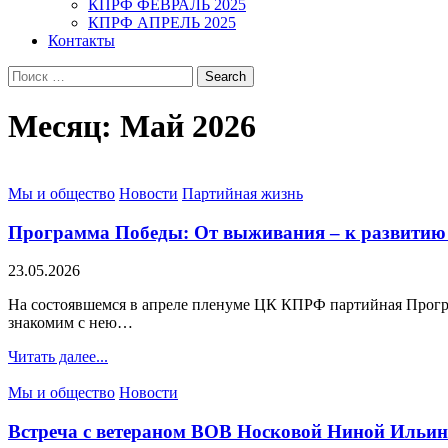
КПРФ ФЕВРАЛЬ 2025
КПРФ АПРЕЛЬ 2025
Контакты
Search
for:
Месяц:
Май 2026
Posted
Мы и общество
Новости
Партийная жизнь
in
Программа Победы: От выживания – к развитию 
23.05.2026
На состоявшемся в апреле пленуме ЦК КПРФ партийная Прогр
знакомим с нею…
Читать далее...
Posted
Мы и общество
Новости
in
Встреча с ветераном ВОВ Носковой Ниной Ильи