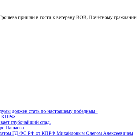
а Грошева пришли в гости к ветерану ВОВ, Почётному граждан
думы должен стать по-настоящему победным»
К КПРФ
вает глубочайший спад.
ире Пашаева
епутатом ГД ФС РФ от КПРФ Михайловым Олегом Алексеевичем