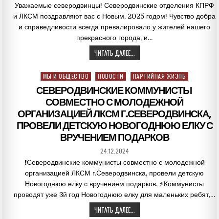
Уважаемые северодвинцы! Северодвинские отделения КПРФ
и ЛКСМ поздравляют вас с Новым, 2025 годом! Чувство добра
и справедливости всегда превалировало у жителей нашего
прекрасного города, и…
ЧИТАТЬ ДАЛЕЕ...
Posted
МЫ И ОБЩЕСТВО
НОВОСТИ
ПАРТИЙНАЯ ЖИЗНЬ
in
️️СЕВЕРОДВИНСКИЕ КОММУНИСТЫ
СОВМЕСТНО С МОЛОДЕЖНОЙ
ОРГАНИЗАЦИЕЙ ЛКСМ Г.СЕВЕРОДВИНСКА,
ПРОВЕЛИ ДЕТСКУЮ НОВОГОДНЮЮ ЕЛКУ С
ВРУЧЕНИЕМ ПОДАРКОВ
24.12.2024
❗️Северодвинские коммунисты совместно с молодежной
организацией ЛКСМ г.Северодвинска, провели детскую
Новогоднюю елку с вручением подарков. ⚡️Коммунисты
проводят уже 3й год Новогоднюю елку для маленьких ребят,…
ЧИТАТЬ ДАЛЕЕ...