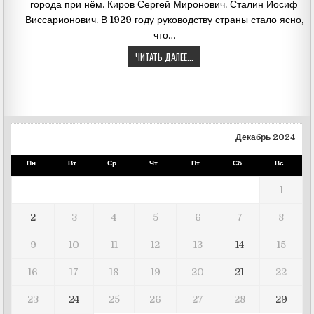
города при нём. Киров Сергей Миронович. Сталин Иосиф
Виссарионович. В 1929 году руководству страны стало ясно,
что…
ЧИТАТЬ ДАЛЕЕ...
Декабрь 2024
Пн
Вт
Ср
Чт
Пт
Сб
Вс
1
2
3
4
5
6
7
8
9
10
11
12
13
14
15
16
17
18
19
20
21
22
23
24
25
26
27
28
29