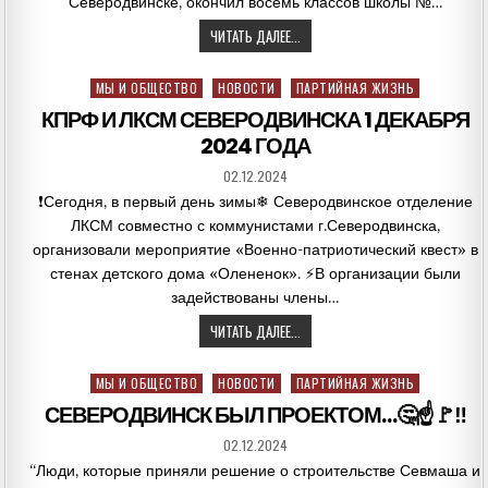
Северодвинске, окончил восемь классов школы №…
ЧИТАТЬ ДАЛЕЕ...
Posted
МЫ И ОБЩЕСТВО
НОВОСТИ
ПАРТИЙНАЯ ЖИЗНЬ
in
КПРФ И ЛКСМ СЕВЕРОДВИНСКА 1 ДЕКАБРЯ
2024 ГОДА
02.12.2024
❗Сегодня, в первый день зимы❄ Северодвинское отделение
ЛКСМ совместно с коммунистами г.Северодвинска,
организовали мероприятие «Военно-патриотический квест» в
стенах детского дома «Олененок». ⚡В организации были
задействованы члены…
ЧИТАТЬ ДАЛЕЕ...
Posted
МЫ И ОБЩЕСТВО
НОВОСТИ
ПАРТИЙНАЯ ЖИЗНЬ
in
СЕВЕРОДВИНСК БЫЛ ПРОЕКТОМ…🤔☝🚩‼
02.12.2024
“Люди, которые приняли решение о строительстве Севмаша и