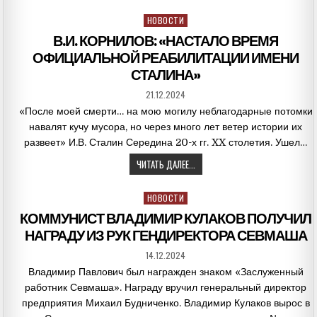
Posted
НОВОСТИ
in
В.И. КОРНИЛОВ: «НАСТАЛО ВРЕМЯ
ОФИЦИАЛЬНОЙ РЕАБИЛИТАЦИИ ИМЕНИ
СТАЛИНА»
21.12.2024
«После моей смерти… на мою могилу неблагодарные потомки
навалят кучу мусора, но через много лет ветер истории их
развеет» И.В. Сталин Середина 20-х гг. XX столетия. Ушел…
ЧИТАТЬ ДАЛЕЕ...
Posted
НОВОСТИ
in
КОММУНИСТ ВЛАДИМИР КУЛАКОВ ПОЛУЧИЛ
НАГРАДУ ИЗ РУК ГЕНДИРЕКТОРА СЕВМАША
14.12.2024
Владимир Павлович был награжден знаком «Заслуженный
работник Севмаша». Награду вручил генеральный директор
предприятия Михаил Будниченко. Владимир Кулаков вырос в