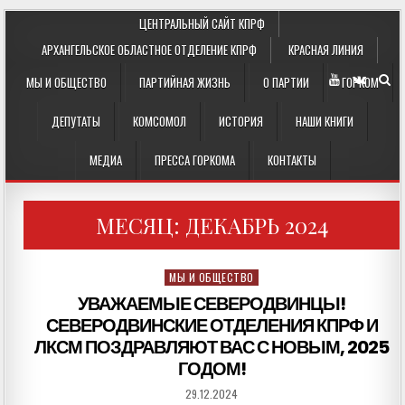
ЦЕНТРАЛЬНЫЙ САЙТ КПРФ
АРХАНГЕЛЬСКОЕ ОБЛАСТНОЕ ОТДЕЛЕНИЕ КПРФ
КРАСНАЯ ЛИНИЯ
МЫ И ОБЩЕСТВО
ПАРТИЙНАЯ ЖИЗНЬ
О ПАРТИИ
ГОРКОМ
ДЕПУТАТЫ
КОМСОМОЛ
ИСТОРИЯ
НАШИ КНИГИ
МЕДИА
ПРЕССА ГОРКОМА
КОНТАКТЫ
МЕСЯЦ:
ДЕКАБРЬ 2024
Posted
МЫ И ОБЩЕСТВО
in
УВАЖАЕМЫЕ СЕВЕРОДВИНЦЫ!
СЕВЕРОДВИНСКИЕ ОТДЕЛЕНИЯ КПРФ И
ЛКСМ ПОЗДРАВЛЯЮТ ВАС С НОВЫМ, 2025
ГОДОМ!
29.12.2024