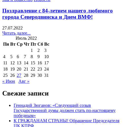
in
Поздравление с 84-летием нашего любимого
города Северодвинска и Днем ВМФ!
27.07.2022
Читать далее...
Июль 2022
Пн
Вт
Ср
Чт
Пт
Сб
Вс
1
2
3
4
5
6
7
8
9
10
11
12
13
14
15
16
17
18
19
20
21
22
23
24
25
26
27
28
29
30
31
« Июн
Авг »
Свежие записи
Геннадий Зюганов: «Следующий созыв
Государственной думы должен стать по-настоящему
победным»
К ГРАЖДАНАМ СТРАНЫ! Обращение Председателя
ЦК КПРФ