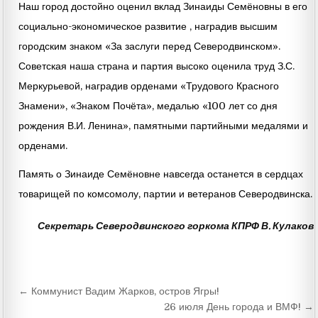
Наш город достойно оценил вклад Зинаиды Семёновны в его
социально-экономическое развитие , наградив высшим
городским знаком «За заслуги перед Северодвинском».
Советская наша страна и партия высоко оценила труд З.С.
Меркурьевой, наградив орденами «Трудового Красного
Знамени», «Знаком Почёта», медалью «100 лет со дня
рождения В.И. Ленина», памятными партийными медалями и
орденами.
Память о Зинаиде Семёновне навсегда останется в сердцах
товарищей по комсомолу, партии и ветеранов Северодвинска.
Секретарь Северодвинского горкома КПРФ В. Кулаков
Навигация
← Коммунист Вадим Жарков, остров Ягры!
по
26 июля День города и ВМФ! →