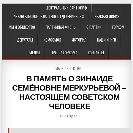
ЦЕНТРАЛЬНЫЙ САЙТ КПРФ
АРХАНГЕЛЬСКОЕ ОБЛАСТНОЕ ОТДЕЛЕНИЕ КПРФ
КРАСНАЯ ЛИНИЯ
МЫ И ОБЩЕСТВО
ПАРТИЙНАЯ ЖИЗНЬ
О ПАРТИИ
ГОРКОМ
ДЕПУТАТЫ
КОМСОМОЛ
ИСТОРИЯ
НАШИ КНИГИ
МЕДИА
ПРЕССА ГОРКОМА
КОНТАКТЫ
POSTED
МЫ И ОБЩЕСТВО
IN
В ПАМЯТЬ О ЗИНАИДЕ
СЕМЁНОВНЕ МЕРКУРЬЕВОЙ –
НАСТОЯЩЕМ СОВЕТСКОМ
ЧЕЛОВЕКЕ
30.06.2020