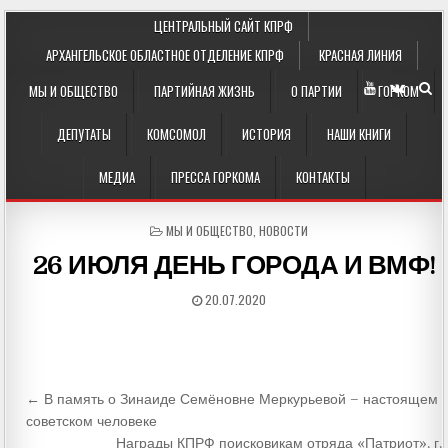
ЦЕНТРАЛЬНЫЙ САЙТ КПРФ
АРХАНГЕЛЬСКОЕ ОБЛАСТНОЕ ОТДЕЛЕНИЕ КПРФ
КРАСНАЯ ЛИНИЯ
МЫ И ОБЩЕСТВО
ПАРТИЙНАЯ ЖИЗНЬ
О ПАРТИИ
ГОРКОМ
ДЕПУТАТЫ
КОМСОМОЛ
ИСТОРИЯ
НАШИ КНИГИ
МЕДИА
ПРЕССА ГОРКОМА
КОНТАКТЫ
POSTED
МЫ И ОБЩЕСТВО
,
НОВОСТИ
IN
26 ИЮЛЯ ДЕНЬ ГОРОДА И ВМФ!
20.07.2020
Навигация
← В память о Зинаиде Семёновне Меркурьевой – настоящем
по
советском человеке
Награды КПРФ поисковикам отряда «Патриот», г.