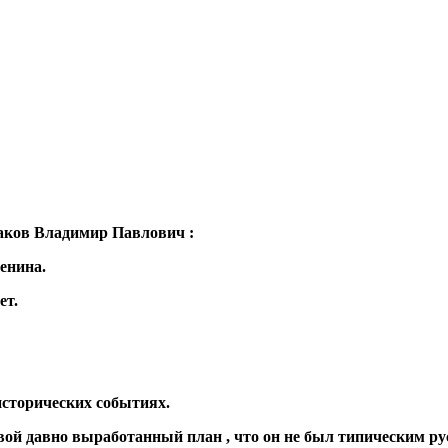
аков Владимир Павлович :
енина.
ет.
исторических событиях.
вой давно выработанный план , что он не был типическим р