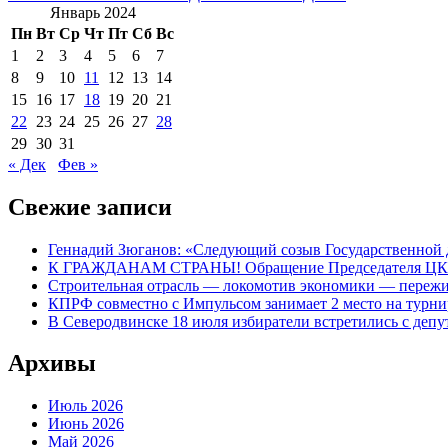
по
Январь 2024
записям
Пн
Вт
Ср
Чт
Пт
Сб
Вс
1
2
3
4
5
6
7
8
9
10
11
12
13
14
15
16
17
18
19
20
21
22
23
24
25
26
27
28
29
30
31
« Дек
Фев »
Свежие записи
Геннадий Зюганов: «Следующий созыв Государственной 
К ГРАЖДАНАМ СТРАНЫ! Обращение Председателя Ц
Строительная отрасль — локомотив экономики — пережи
КПРФ совместно с Импульсом занимает 2 место на турн
В Северодвинске 18 июля избиратели встретились с д
Архивы
Июль 2026
Июнь 2026
Май 2026