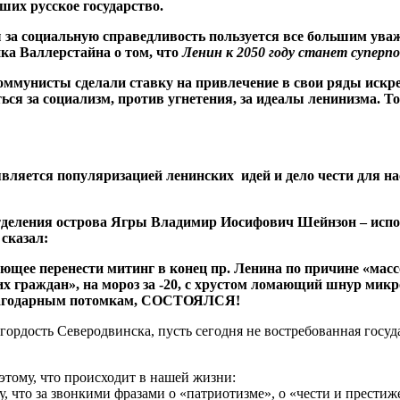
ших русское государство.
ы за социальную справедливость пользуется все большим ув
ка Валлерстайна о том, что
Ленин к 2050 году станет супер
коммунисты сделали ставку на привлечение в свои ряды искр
ся за социализм, против угнетения, за идеалы ленинизма. Т
вляется популяризацией ленинских идей и дело чести для на
тделения острова Ягры Владимир Иосифович Шейнзон – испо
сказал:
щее перенести митинг в конец пр. Ленина по причине «масс
 граждан», на мороз за -20, c хрустом ломающий шнур микро
м благодарным потомкам, СОСТОЯЛСЯ!
гордость Северодвинска, пусть сегодня не востребованная госуд
этому, что происходит в нашей жизни:
оду, что за звонкими фразами о «патриотизме», о «чести и прес