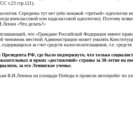
С т.23 стр.121).
еология. Середины тут нет (ибо никакой «третьей» идеологии не
огда внеклассовой или надклассовой идеологии). Поэтому всяко
И.Ленин «Что делать?»
озглашающей, что «Граждане Российской Федерации имеют право
бой чиновник местной Администрации может умалять Конституци
одержащихся за счет средств налогоплательщиков, т.е. средств 
Президента РФ, где было подчеркнуто, что только социалис
казательных и ярких «достижений» страны за 30-летие на по
лизм, за его Ленинское ученье.
м В.И.Ленина на площади Победы и провели автопробег по ул