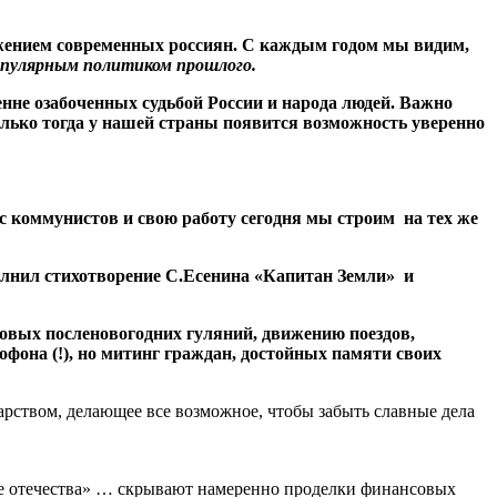
ажением современных россиян. С каждым годом мы видим,
популярным политиком прошлого.
енне озабоченных судьбой России и народа людей. Важно
олько тогда у нашей страны появится возможность уверенно
с коммунистов и свою работу сегодня мы строим на тех же
лнил стихотворение С.Есенина «Капитан Земли» и
овых посленовогодних гуляний, движению поездов,
фона (!), но митинг граждан, достойных памяти своих
арством, делающее все возможное, чтобы забыть славные дела
тиже отечества» … скрывают намеренно проделки финансовых