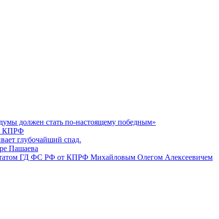
думы должен стать по-настоящему победным»
К КПРФ
вает глубочайший спад.
ире Пашаева
епутатом ГД ФС РФ от КПРФ Михайловым Олегом Алексеевичем