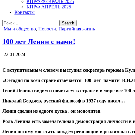
КПРФ ФЕВРАЛЬ 2025
КПРФ АПРЕЛЬ 2025
Контакты
Search
for:
Posted
Мы и общество
,
Новости
,
Партийная жизнь
in
100 лет Ленин с нами!
22.01.2024
С вступительным словом выступил секретарь горкома Кул
«Сегодня по всей стране отмечается 100 лет памяти В.И.Л
Гений Ленина видим и почитаем в стране и в мире все 100 л
Николай Бердяев, русский философ в 1937 году писал…
Ленин сделан из одного куска , он монолитен.
Роль Ленина есть замечательная демонстрация личности в 
Ленин потому мог стать вождём революции и реализовать с