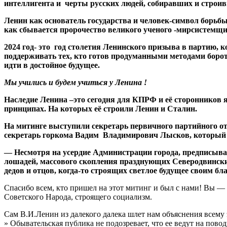
интеллигента и черты русских людей, собиравших и строив
Ленин как основатель государства и человек-символ борьб
как сбывается пророчество великого ученого -мирсистемщи
2024 год- это год столетия Ленинского призыва в партию, 
поддерживать тех, кто готов продуманными методами бороть
идти в достойное будущее.
Мы учились и будем учиться у Ленина !
Наследие Ленина –это сегодня для КПРФ и её сторонников я
принципах. На которых её строили Ленин и Сталин.
На митинге выступили секретарь первичного партийного о
секретарь горкома Вадим Владимирович Лысков, который 
— Несмотря на усердие Администрации города, предписываю
лошадей, массового скопления празднующих Северодвинских
дедов и отцов, когда-то строящих светлое будущее свои
Спасибо всем, кто пришел на этот митинг и был с нами! Вы — 
Советского Народа, строящего социализм.
Сам В.И.Ленин из далекого далека шлет нам объяснения всему 
» Обывательская публика не подозревает, что ее ведут на пов