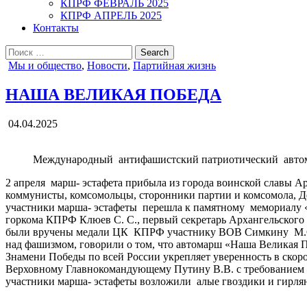
КПРФ ФЕВРАЛЬ 2025
КПРФ АПРЕЛЬ 2025
Контакты
Search
for:
Posted
Мы и общество
,
Новости
,
Партийная жизнь
in
НАША ВЕЛИКАЯ ПОБЕДА
04.04.2025
Международный антифашистский патриотический автомарш
2 апреля марш- эстафета прибыла из города воинской славы А
коммунисты, комсомольцы, сторонники партии и комсомола, 
участники марша- эстафеты перешла к памятному мемориалу 
горкома КПРФ Клюев С. С., первый секретарь Архангельского
были вручены медали ЦК КПРФ участнику ВОВ Симкину М.С. и
над фашизмом, говорили о том, что автомарш «Наша Великая П
Знамени Победы по всей России укрепляет уверенность в скор
Верховному Главнокомандующему Путину В.В. с требованием — 
участники марша- эстафеты возложили алые гвоздики и гирлян