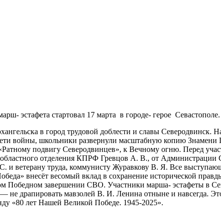
- эстафета стартовал 17 марта в городе- герое Севастополе.
рхангельска в город трудовой доблести и славы Северодвинск. 
Дети войны, школьники развернули масштабную копию Знамени 
«Ратному подвигу Северодвинцев», к Вечному огню. Перед уча
 областного отделения КПРФ Гревцов А. В., от Администрации 
 ветерану труда, коммунисту Журавкову В. Я. Все выступающ
обеда» внесëт весомый вклад в сохранение исторической правды
ом Победном завершении СВО. Участники марша- эстафеты в Сев
не драпировать мавзолей В. И. Ленина отныне и навсегда. Это
ду «80 лет Нашей Великой Победе. 1945-2025».