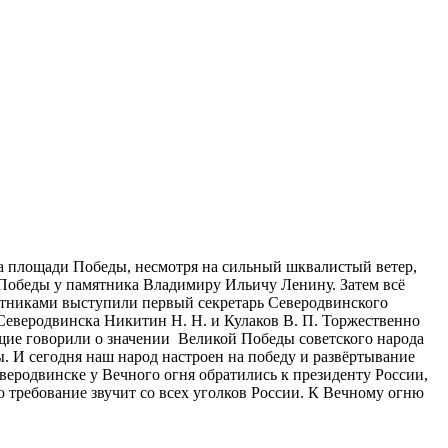
На площади Победы, несмотря на сильный шквалистый ветер,
Победы у памятника Владимиру Ильичу Ленину. Затем всё
стниками выступили первый секретарь Северодвинского
Северодвинска Никитин Н. Н. и Кулаков В. П. Торжественно
ие говорили о значении Великой Победы советского народа
. И сегодня наш народ настроен на победу и развëртывание
еродвинске у Вечного огня обратились к президенту России,
 требование звучит со всех уголков России. К Вечному огню