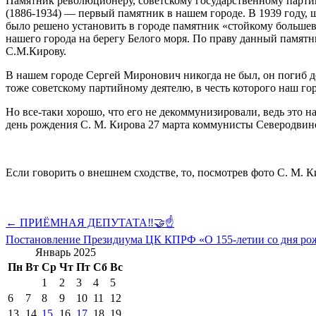
Памятник революционеру, советскому государственному парт
(1886-1934) — первый памятник в нашем городе. В 1939 году,
было решено установить в городе памятник «стойкому большев
нашего города на берегу Белого моря. По праву данный памят
С.М.Кирову.
В нашем городе Сергей Миронович никогда не был, он погиб до
тоже советскому партийному деятелю, в честь которого наш го
Но все-таки хорошо, что его не декоммунизировали, ведь это н
день рождения С. М. Кирова 27 марта коммунисты Северодвинс
Если говорить о внешнем сходстве, то, посмотрев фото С. М. К
Навигация
← ПРИЁМНАЯ ДЕПУТАТА‼️🤝☝️
по
Постановление Президиума ЦК КПРФ «О 155-летии со дня ро
Январь 2025
записям
Пн
Вт
Ср
Чт
Пт
Сб
Вс
1
2
3
4
5
6
7
8
9
10
11
12
13
14
15
16
17
18
19