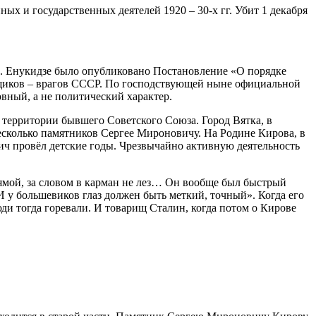
ных и государственных деятелей 1920 – 30-х гг. Убит 1 декабря
С. Енукидзе было опубликовано Постановление «О порядке
орщиков – врагов СССР. По господствующей ныне официальной
ный, а не политический характер.
 территории бывшего Советского Союза. Город Вятка, в
 несколько памятников Сергее Мироновичу. На Родине Кирова, в
ич провёл детские годы. Чрезвычайно активную деятельность
ямой, за словом в карман не лез… Он вообще был быстрый
. И у большевиков глаз должен быть меткий, точный». Когда его
юди тогда горевали. И товарищ Сталин, когда потом о Кирове