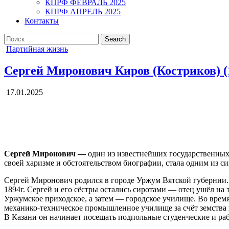
КПРФ ФЕВРАЛЬ 2025
КПРФ АПРЕЛЬ 2025
Контакты
Search
for:
Posted
Партийная жизнь
in
Сергей Миронович Киров (Костриков) (1
17.01.2025
С
ергей Миронович —
один из известнейших государственных
своей харизме и обстоятельством биографии, стала одним из с
Сергей Миронович родился в городе Уржум Вятской губернии. Че
1894г. Сергей и его сёстры остались сиротами — отец ушёл на з
Уржумское приходское, а затем — городское училище. Во время
механико-техническое промышленное училище за счёт земства 
В Казани он начинает посещать подпольные студенческие и ра