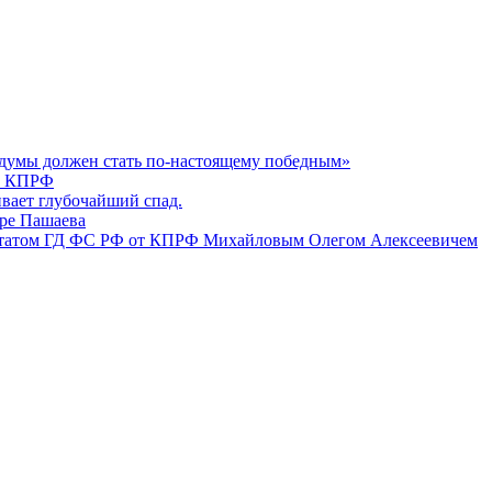
думы должен стать по-настоящему победным»
К КПРФ
вает глубочайший спад.
ире Пашаева
епутатом ГД ФС РФ от КПРФ Михайловым Олегом Алексеевичем