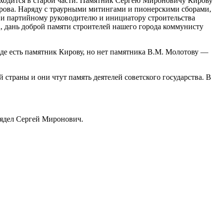
ходится в старой части. Памятник Сергею Мироновичу Кирову
ирова. Наряду с траурными митингами и пионерскими сборами,
у и партийному руководителю и инициатору строительства
, дань доброй памяти строителей нашего города коммунисту
оде есть памятник Кирову, но нет памятника В.М. Молотову —
 страны и они чтут память деятелей советского государства. В
глядел Сергей Миронович.