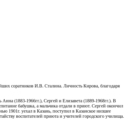
айших соратников И.В. Сталина. Личность Кирова, благодаря
нна (1883-1966гг.), Сергей и Елизавета (1889-1968гг.). В
оспитание бабушка, а мальчика отдали в приют. Сергей окончил
ью 1901г. уехал в Казань, поступил в Казанское низшее
тайству воспитателей приюта и учителей городского училища.