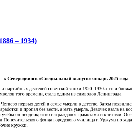
886 – 1934)
г. Северодвинск «Специальный выпуск» январь 2025 года
 и партийных деятелей советской эпохи 1920–1930-х гг. и ближ
имволов того времени, стала одним из символов Ленинграда.
тверо первых детей в семье умерли в детстве. Затем появились А
аработки и пропал без вести, а мать умерла. Девочек взяла на в
 учёбы он неоднократно награждался грамотами и книгами. Осен
и Попечительского фонда городского училища г. Уржума по хода
бочие кружки.