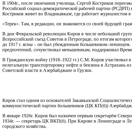
В 1904г., после окончания училища, Сергей Костриков переезж
Российской социал-демократической рабочей партии (РСДРП) и н
Костриков живет во Владикавказе, где работает журналистом в
«Терек». Там, в редакции, он знакомится со своей будущей гра
В дни Февральской революции Киров в числе небольшой группы 
Всероссийский съезд Советов в Петрограде, по итогам которо
до 1917 г. ясны – он был убежденным большевиком–ленинцем. 
предпочтений, сочувствовал меньшевикам, поддерживал Времен
В Гражданскую войну (1918–1922 гг.) С.М. Киров участвовал 
нелегальную транспортировку нефти и бензина в Астрахань из
Советской власти в Азербайджане и Грузии.
Киров стал одним из основателей Закавказской Социалистичес
коммунистической партии большевиков (ЦК КП(б)) Азербайдж
В январе 1926г. Киров был назначен первым секретарём Север
1934г. — секретарь ЦК ВКП(б). При Кирове в Ленинграде и Лен
городского хозяйства.