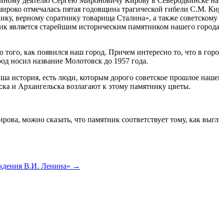
ийному деятелю Сергею Мироновичу Кирову в Северодвинске на
 широко отмечалась пятая годовщина трагической гибели С.М. К
ику, верному соратнику товарища Сталина», а также советском
ник является старейшим историческим памятником нашего города
 того, как появился наш город. Причем интересно то, что в гор
род носил название Молотовск до 1957 года.
аша история, есть люди, которым дорого советское прошлое нашей
ка и Архангельска возлагают к этому памятнику цветы.
ирова, можно сказать, что памятник соответствует тому, как вы
ждения В.И. Ленина» →