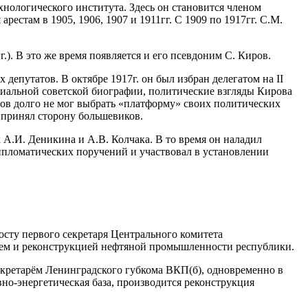
хнологического института. Здесь он становится членом
естам в 1905, 1906, 1907 и 1911гг. С 1909 по 1917гг. С.М.
.). В это же время появляется и его псевдоним С. Киров.
епутатов. В октябре 1917г. он был избран делегатом на II
циальной советской биографии, политические взгляды Кирова
ов долго не мог выбрать «платформу» своих политических
 принял сторону большевиков.
 А.И. Деникина и А.В. Колчака. В то время он наладил
ипломатических поручений и участвовал в установлении
осту первого секретаря Центрального комитета
ем и реконструкцией нефтяной промышленности республики.
секретарём Ленинградского губкома ВКП(б), одновременно в
но-энергетическая база, производится реконструкция