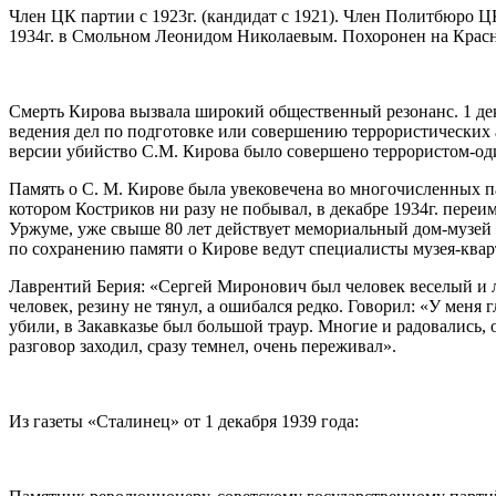
Член ЦК партии с 1923г. (кандидат с 1921). Член Политбюро ЦК
1934г. в Смольном Леонидом Николаевым. Похоронен на Крас
Смерть Кирова вызвала широкий общественный резонанс. 1 де
ведения дел по подготовке или совершению террористических
версии убийство С.М. Кирова было совершено террористом-од
Память о С. М. Кирове была увековечена во многочисленных па
котором Костриков ни разу не побывал, в декабре 1934г. пере
Уржуме, уже свыше 80 лет действует мемориальный дом-музей 
по сохранению памяти о Кирове ведут специалисты музея-кварт
Лаврентий Берия: «Сергей Миронович был человек веселый и 
человек, резину не тянул, а ошибался редко. Говорил: «У меня г
убили, в Закавказье был большой траур. Многие и радовались, 
разговор заходил, сразу темнел, очень переживал».
Из газеты «Сталинец» от 1 декабря 1939 года: