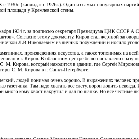
 с 1930г. (кандидат с 1926г.). Один из самых популярных партий
ной площади у Кремлевской стены.
кабря 1934 г. за подписью секретаря Президиума ЦИК СССР А.
 актов». Согласно этому документу, Киров стал жертвой загов
иночкой Л.В.Николаевым из личных побуждений и носило уголов
мятниках, произведениях искусства, а также топонимах на всей
именован в г. Киров. В областном центре было поставлено сразу
С. М. Кирова, который находится в здании, где Сергей Миронов
иры С. М. Кирова в г. Санкт-Петербурге.
легкий, людей понимал очень хорошо. В выражениях человек пр
лаз газетчика. Там надо хватать все слету, ворон ловить некогда
он много кому хвост накрутил и дал по шапке. Но все честные л