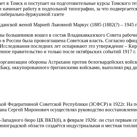
ает в Томск и поступает на подготовительные курсы Томского те
ачинает работу в подпольной типографии, за что подвергается ар
 либерально-буржуазной газете
жданской женой Марией Львовной Маркус (1885 (1882(?) – 1945 гг
большевиков вошел в состав Владикавказского Совета рабочих д
го в России была провозглашена Советская власть. Согласно офи
Исследования последних лет оспаривают это утверждение – Кир
ное правительство и только после октябрьских событий 1917 г.
в организации обороны Астрахани против белогвардейских войск
 Баку, оккупированного британскими войсками, выполнял ряд д
кой Федеративной Советской Республики (ЗСФСР) в 1922г. На п
ана Сергей Миронович осуществлял руководство восстановлени
о-Западного бюро ЦК ВКП(б), в феврале 1926г. он стал первым 
инградской области создаётся индустриальная и местная топлив