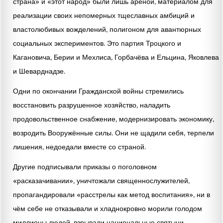
страна» и «этот народ» были лишь ареной, материалом для
реализации своих непомерных тщеславных амбиций и
властолюбивых вожделений, полигоном для авантюрных
социальных экспериментов. Это партия Троцкого и
Кагановича, Берии и Мехлиса, Горбачёва и Ельцина, Яковлева
и Шеварднадзе.
Одни по окончании Гражданской войны стремились
восстановить разрушенное хозяйство, наладить
продовольственное снабжение, модернизировать экономику,
возродить Вооружённые силы. Они не щадили себя, терпели
лишения, недоедали вместе со страной.
Другие подписывали приказы о поголовном
«расказачивании», уничтожали священнослужителей,
пропагандировали «расстрелы как метод воспитания», ни в
чём себе не отказывали и хладнокровно морили голодом
миллионы людей, взрывали национальные святыни.