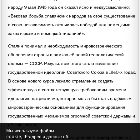
народу 9 мая 1945 года он сказал ясно и недвусмысленно:
«Вековая борьба славянских народов за своё существование
и свою независимость окончилась победой над немецкими
захватчиками и немецкой тиранией».
Сталин понимал и необходимость мировоззренческого
обновления страны в рамках её новой геополитической
формы — СССР. Результатом этого стало изменение
государственной идеологии Советского Союза в 1940-х годах.
В основе нового курса лежало стремление создать
эффективную и соответствующую требованиям времени
идеологию патриотизма, которая могла бы стать надёжным
мировоззренческим основанием для функционирования
государственных механизмов огромной советской державы и
её союзников.
Мы используем файлы
cookie, IP-адрес и данные об
Формирование в лице СССР мощнейшего альтернативного