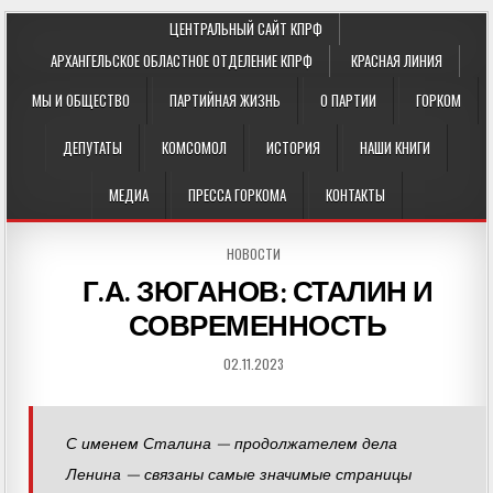
ЦЕНТРАЛЬНЫЙ САЙТ КПРФ
АРХАНГЕЛЬСКОЕ ОБЛАСТНОЕ ОТДЕЛЕНИЕ КПРФ
КРАСНАЯ ЛИНИЯ
МЫ И ОБЩЕСТВО
ПАРТИЙНАЯ ЖИЗНЬ
О ПАРТИИ
ГОРКОМ
ДЕПУТАТЫ
КОМСОМОЛ
ИСТОРИЯ
НАШИ КНИГИ
МЕДИА
ПРЕССА ГОРКОМА
КОНТАКТЫ
POSTED
НОВОСТИ
IN
Г.А. ЗЮГАНОВ: СТАЛИН И
СОВРЕМЕННОСТЬ
02.11.2023
С именем Сталина — продолжателем дела
Ленина — связаны самые значимые страницы