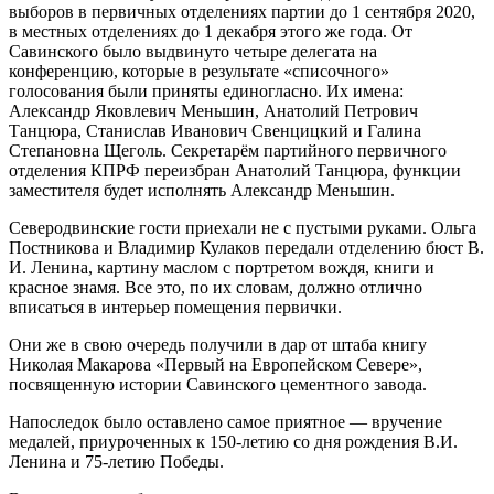
выборов в первичных отделениях партии до 1 сентября 2020,
в местных отделениях до 1 декабря этого же года. От
Савинского было выдвинуто четыре делегата на
конференцию, которые в результате «списочного»
голосования были приняты единогласно. Их имена:
Александр Яковлевич Меньшин, Анатолий Петрович
Танцюра, Станислав Иванович Свенцицкий и Галина
Степановна Щеголь. Секретарём партийного первичного
отделения КПРФ переизбран Анатолий Танцюра, функции
заместителя будет исполнять Александр Меньшин.
Северодвинские гости приехали не с пустыми руками. Ольга
Постникова и Владимир Кулаков передали отделению бюст В.
И. Ленина, картину маслом с портретом вождя, книги и
красное знамя. Все это, по их словам, должно отлично
вписаться в интерьер помещения первички.
Они же в свою очередь получили в дар от штаба книгу
Николая Макарова «Первый на Европейском Севере»,
посвященную истории Савинского цементного завода.
Напоследок было оставлено самое приятное — вручение
медалей, приуроченных к 150-летию со дня рождения В.И.
Ленина и 75-летию Победы.