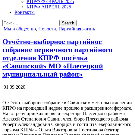
КПРФ ФЕВРАЛЬ 2025
КПРФ АПРЕЛЬ 2025
Контакты
Search
for:
Posted
Мы и общество
,
Новости
,
Партийная жизнь
in
Отчётно-выборное партийное
собрание первичного партийного
отделения КПРФ посёлка
«Савинский» МО «Плесецкий
муниципальный район»
01.09.2020
Отчётно–выборное собрание в Савинском местном отделении
КПРФ на прошедшей неделе прошло в расширенном формате.
На встречу приехал первый секретарь Плесецкого райкома
Алексей Степанович Савин, член бюро Плесецкого райкома
Роберт Александрович Скворцов и гости из Северодвинского
горкома КПРФ – Ольга Викторовна Постникова (сектор