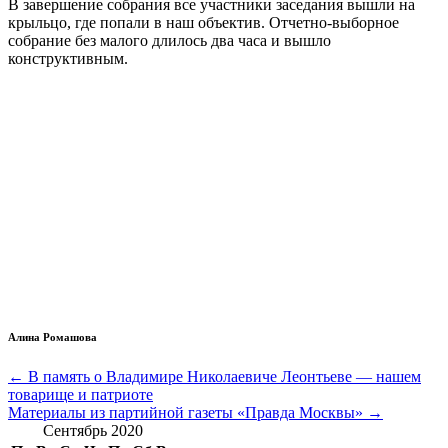
В завершение собрания все участники заседания вышли на
крыльцо, где попали в наш объектив. Отчетно-выборное
собрание без малого длилось два часа и вышло
конструктивным.
Алина Ромашова
Навигация
← В память о Владимире Николаевиче Леонтьеве — нашем
товарище и патриоте
по
Материалы из партийной газеты «Правда Москвы» →
записям
Сентябрь 2020