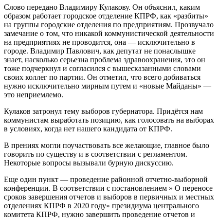
Слово передано Владимиру Кулакову. Он объяснил, каким
образом работает городское отделение КПРФ, как «разбиты»
на группы городские отделения по предприятиям. Прозвучало
замечание о том, что никакой коммунистической деятельности
на предприятиях не проводится, она — исключительно в
городе. Владимир Павлович, как депутат не понаслышке
знает, насколько серьезна проблема здравоохранения, это он
тоже подчеркнул и согласился с вышесказанными словами
своих коллег по партии. Он отметил, что всего добиваться
нужно исключительно мирным путем и «новые Майданы» —
это неприемлемо.
Кулаков затронул тему выборов губернатора. Придётся нам
коммунистам выработать позицию, как голосовать на выборах
в условиях, когда нет нашего кандидата от КПРФ.
В прениях могли поучаствовать все желающие, главное было
говорить по существу и в соответствии с регламентом.
Некоторые вопросы вызывали бурную дискуссию.
Еще один пункт — проведение районной отчетно-выборной
конференции. В соответствии с постановлением » О переносе
сроков завершения отчетов и выборов в первичных и местных
отделениях КПРФ в 2020 году» президиума центрального
комитета КПРФ, нужно завершить проведение отчетов и