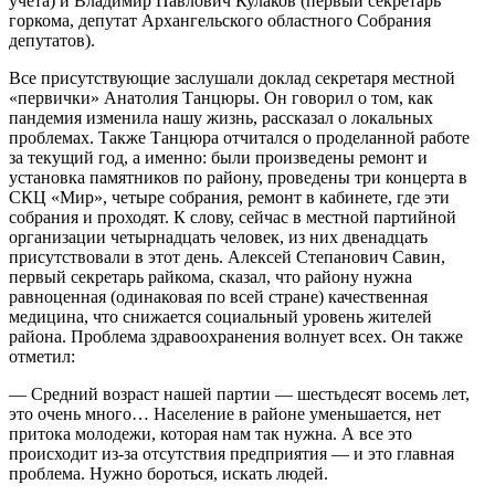
учёта) и Владимир Павлович Кулаков (первый секретарь
горкома, депутат Архангельского областного Собрания
депутатов).
Все присутствующие заслушали доклад секретаря местной
«первички» Анатолия Танцюры. Он говорил о том, как
пандемия изменила нашу жизнь, рассказал о локальных
проблемах. Также Танцюра отчитался о проделанной работе
за текущий год, а именно: были произведены ремонт и
установка памятников по району, проведены три концерта в
СКЦ «Мир», четыре собрания, ремонт в кабинете, где эти
собрания и проходят. К слову, сейчас в местной партийной
организации четырнадцать человек, из них двенадцать
присутствовали в этот день. Алексей Степанович Савин,
первый секретарь райкома, сказал, что району нужна
равноценная (одинаковая по всей стране) качественная
медицина, что снижается социальный уровень жителей
района. Проблема здравоохранения волнует всех. Он также
отметил:
— Средний возраст нашей партии — шестьдесят восемь лет,
это очень много… Население в районе уменьшается, нет
притока молодежи, которая нам так нужна. А все это
происходит из-за отсутствия предприятия — и это главная
проблема. Нужно бороться, искать людей.