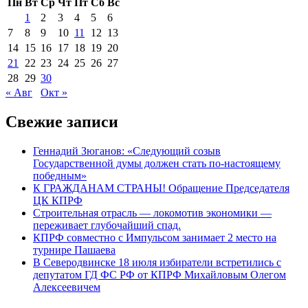
Пн
Вт
Ср
Чт
Пт
Сб
Вс
1
2
3
4
5
6
7
8
9
10
11
12
13
14
15
16
17
18
19
20
21
22
23
24
25
26
27
28
29
30
« Авг
Окт »
Свежие записи
Геннадий Зюганов: «Следующий созыв
Государственной думы должен стать по-настоящему
победным»
К ГРАЖДАНАМ СТРАНЫ! Обращение Председателя
ЦК КПРФ
Строительная отрасль — локомотив экономики —
переживает глубочайший спад.
КПРФ совместно с Импульсом занимает 2 место на
турнире Пашаева
В Северодвинске 18 июля избиратели встретились с
депутатом ГД ФС РФ от КПРФ Михайловым Олегом
Алексеевичем