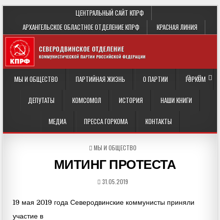
ЦЕНТРАЛЬНЫЙ САЙТ КПРФ
АРХАНГЕЛЬСКОЕ ОБЛАСТНОЕ ОТДЕЛЕНИЕ КПРФ
КРАСНАЯ ЛИНИЯ
МЫ И ОБЩЕСТВО
ПАРТИЙНАЯ ЖИЗНЬ
О ПАРТИИ
ГОРКОМ
ДЕПУТАТЫ
КОМСОМОЛ
ИСТОРИЯ
НАШИ КНИГИ
МЕДИА
ПРЕССА ГОРКОМА
КОНТАКТЫ
POSTED
МЫ И ОБЩЕСТВО
IN
МИТИНГ ПРОТЕСТА
31.05.2019
19 мая 2019 года Северодвинские коммунисты приняли
участие в