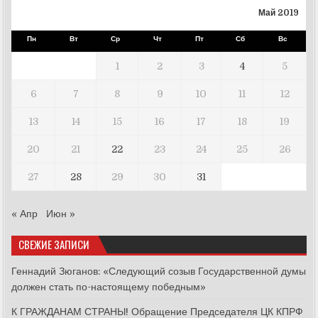
Май 2019
Пн
Вт
Ср
Чт
Пт
Сб
Вс
1
2
3
4
5
6
7
8
9
10
11
12
13
14
15
16
17
18
19
20
21
22
23
24
25
26
27
28
29
30
31
« Апр
Июн »
СВЕЖИЕ ЗАПИСИ
Геннадий Зюганов: «Следующий созыв Государственной думы
должен стать по-настоящему победным»
К ГРАЖДАНАМ СТРАНЫ! Обращение Председателя ЦК КПРФ