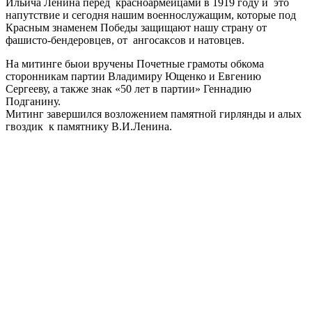
Ильича Ленина перед красноармейцами в 1919 году и это
напутствие и сегодня нашим военнослужащим, которые под
Красным знаменем Победы защищают нашу страну от
фашисто-бендеровцев, от ангосаксов и натовцев.
На митинге быои вручены Почетные грамоты обкома
сторонникам партии Владимиру Ющенко и Евгению
Сергееву, а также знак «50 лет в партии» Геннадию
Подганину.
Митинг завершился возложением памятной гирлянды и алых
гвоздик к памятнику В.И.Ленина.