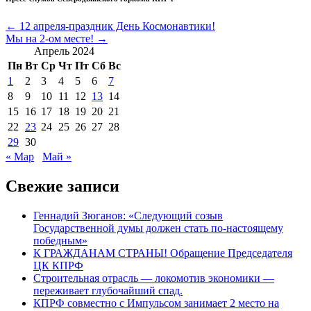
Навигация
← 12 апреля-праздник День Космонавтики!
Мы на 2-ом месте! →
по
Апрель 2024
записям
Пн
Вт
Ср
Чт
Пт
Сб
Вс
1
2
3
4
5
6
7
8
9
10
11
12
13
14
15
16
17
18
19
20
21
22
23
24
25
26
27
28
29
30
« Мар
Май »
Свежие записи
Геннадий Зюганов: «Следующий созыв
Государственной думы должен стать по-настоящему
победным»
К ГРАЖДАНАМ СТРАНЫ! Обращение Председателя
ЦК КПРФ
Строительная отрасль — локомотив экономики —
переживает глубочайший спад.
КПРФ совместно с Импульсом занимает 2 место на