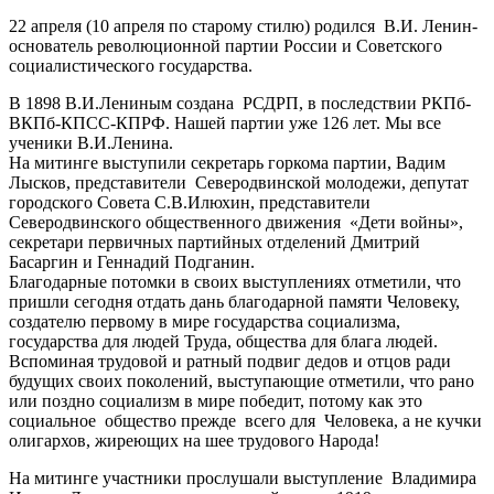
22 апреля (10 апреля по старому стилю) родился В.И. Ленин-
основатель революционной партии России и Советского
социалистического государства.
В 1898 В.И.Лениным создана РСДРП, в последствии РКПб-
ВКПб-КПСС-КПРФ. Нашей партии уже 126 лет. Мы все
ученики В.И.Ленина.
На митинге выступили секретарь горкома партии, Вадим
Лысков, представители Северодвинской молодежи, депутат
городского Совета С.В.Илюхин, представители
Северодвинского общественного движения «Дети войны»,
секретари первичных партийных отделений Дмитрий
Басаргин и Геннадий Подганин.
Благодарные потомки в своих выступлениях отметили, что
пришли сегодня отдать дань благодарной памяти Человеку,
создателю первому в мире государства социализма,
государства для людей Труда, общества для блага людей.
Вспоминая трудовой и ратный подвиг дедов и отцов ради
будущих своих поколений, выступающие отметили, что рано
или поздно социализм в мире победит, потому как это
социальное общество прежде всего для Человека, а не кучки
олигархов, жиреющих на шее трудового Народа!
На митинге участники прослушали выступление Владимира