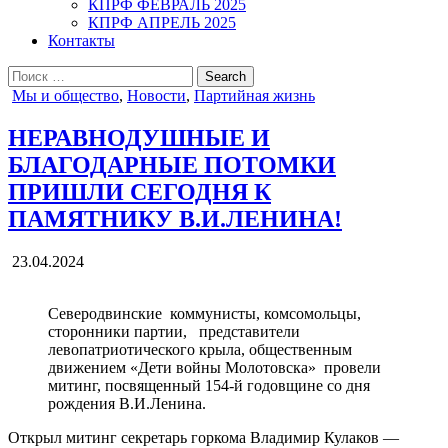
КПРФ ФЕВРАЛЬ 2025
КПРФ АПРЕЛЬ 2025
Контакты
Search
for:
Posted
Мы и общество
,
Новости
,
Партийная жизнь
in
НЕРАВНОДУШНЫЕ И
БЛАГОДАРНЫЕ ПОТОМКИ
ПРИШЛИ СЕГОДНЯ К
ПАМЯТНИКУ В.И.ЛЕНИНА!
23.04.2024
Северодвинские коммунисты, комсомольцы,
сторонники партии, представители
левопатриотического крыла, общественным
движением «Дети войны Молотовска» провели
митинг, посвященный 154-й годовщине со дня
рождения В.И.Ленина.
Открыл митинг секретарь горкома Владимир Кулаков —