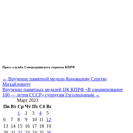
Пресс-служба Северодвинского горкома КПРФ
Навигация
← Вручение памятной медали Коновалову Сергею
Михайловичу
по
Вручение памятных медалей ЦК КПРФ «В ознаменование
записям
100 — летия СССР» супругам Гоголициным →
Март 2023
Пн
Вт
Ср
Чт
Пт
Сб
Вс
1
2
3
4
5
6
7
8
9
10
11
12
13
14
15
16
17
18
19
20
21
22
23
24
25
26