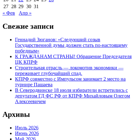
27
28
29
30
31
« Фев
Апр »
Свежие записи
Геннадий Зюганов: «Следующий созыв
Государственной думы должен стать по-настоящему
победным»
К ГРАЖДАНАМ СТРАНЫ! Обращение Председателя
ЦК КПРФ
Строительная отрасль — локомотив экономики —
переживает глубочайший спад.
КПРФ совместно с Импульсом занимает 2 место на
турнире Пашаева
В Северодвинске 18 июля избиратели встретились с
депутатом ГД ФС РФ от КПРФ Михайловым Олегом
Алексеевичем
Архивы
Июль 2026
Июнь 2026
Май 2026