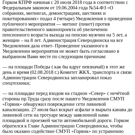
Горком КПРФ начиная с 20 июля 2018 года в соответствии с
Федеральным законом от 19.06.2004 года №54-ФЗ «О
собраниях, митингах, демонстрациях, шествиях и
пикетированиях» подал 4 (четыре) Уведомления о проведении
публичного мероприятия — митинг (пикет) против
правительственного законопроекта об увеличении
пенсионного возраста выхода на пенсию мужчин на 5 лет, а
женщин – на 8 лет. Администрация Северодвинска на все
Уведомления дала ответ- Проведение указанного в
Уведомлении мероприятия не может быть согласовано в
выбранном Вами месте по следующим причинам:
— на площади Победы ( как бы вдруг невзначай) в этот же
день и время (02.08.2018 г.) Комитет ЖКХ, транспорта и связи
Администрации Северодвинска запланировал показ
спецтехники;
— на площадке перед входом на стадион «Север» с нечётной
стороны пр.Труда сразу после нашего Уведомления СМУП
«Горвик» обнаружил повреждение сети ливневой
канализации. 27 июля был вскрыт асфальт и вырыта канава до
ливневой сети на тротуаре между заявленной нами
площадкой и проезжей части автомобильной дороги. Горком
обратился к Главе Администрации Северодвинска, чтобы
было оказано содействие СМУП «Горвик» по устранению