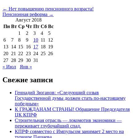
← Нет повышению пенсионного возраста!
Пенсионная реформа →
Август 2018
Пн
Вт
Ср
Чт
Пт
Сб
Вс
1
2
3
4
5
6
7
8
9
10
11
12
13
14
15
16
17
18
19
20
21
22
23
24
25
26
27
28
29
30
31
« Июл
Янв »
Свежие записи
Геннадий Зюганов: «Следующий созыв
Государственной думы должен стать по-настоящему
победным»
К ГРАЖДАНАМ СТРАНЫ! Обращение Председателя
ЦК КПРФ
Строительная отрасль — локомотив экономики —
переживает глубочайший спад.
КПРФ совместно с Импульсом занимает 2 место на
турнире Пашаева